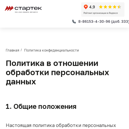
Услуги
8-86153-4-30-96 (доб. 333
Ремонт тракторов
ТО тракторов
Ремонт ДВС
Ремонт КПП
Главная
/
Политика конфиденциальности
Ремонт ГБЦ
Ремонт ведущих мостов ПТЗ
Политика в отношении
Кондиционирование
обработки персональных
Шиномонтаж
Компания
данных
Гарантийное обслуживание
Новости и спецпредложения
Контакты
Основной сайт
1. Общие положения
8-86153-4-30-96 (доб. 333)
8-938-5-112-112
Настоящая политика обработки персональных