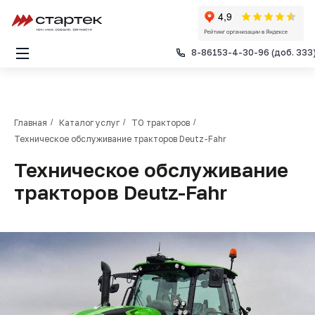
Услуги
8-86153-4-30-96 (доб. 333
Ремонт тракторов
ТО тракторов
Ремонт ДВС
Ремонт КПП
Главная
/
Каталог услуг
/
ТО тракторов
/
Ремонт ГБЦ
Техническое обслуживание тракторов Deutz-Fahr
Ремонт ведущих мостов ПТЗ
Кондиционирование
Техническое обслуживание
Шиномонтаж
тракторов Deutz-Fahr
Компания
Гарантийное обслуживание
Новости и спецпредложения
Контакты
Основной сайт
8-86153-4-30-96 (доб. 333)
8-938-5-112-112