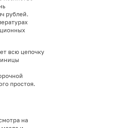
нь
ч рублей.
пературах
ационных
ет всю цепочку
единицы
борочной
го простоя.
смотра на