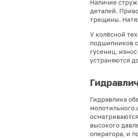
Наличие струж
деталей. Прив
трещины. Натя
У колёсной те
подшипников с
гусениц, износ
устраняются до
Гидравлич
Гидравлика обе
молотильного а
осматриваются
высокого давле
оператора, и п