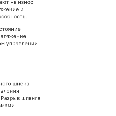
ают на износ
яжение и
особность.
остояние
натяжение
вом управлении
ного шнека,
авления
 Разрыв шланга
авмами