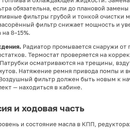
, топлива и охлаждающей жидкости. Замена
тра обязательна, если до плановой замены
пливные фильтры грубой и тонкой очистки 
засорённый фильтр снижает мощность и ув
 на 8–15%.
ждения.
Радиатор промывается снаружи от п
остатков. Термостат проверяется на корре
 Патрубки осматриваются на трещины, взду
мутов. Натяжение ремня привода помпы и 
 Воздушный фильтр должен быть новым к на
ект — находиться в кабине.
ия и ходовая часть
овень и состояние масла в КПП, редукторах