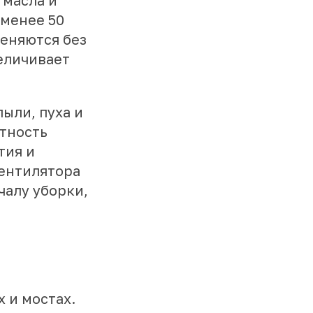
 масла и
 менее 50
меняются без
еличивает
ыли, пуха и
ктность
тия и
вентилятора
чалу уборки,
 и мостах.