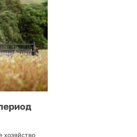
период
е хозяйство