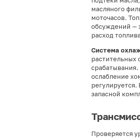
подтёки масла
масляного филь
моточасов. То
обсуждений — 
расход топлива
Система охла
растительных 
срабатывания.
ослабление хо
регулируется.
запасной компл
Трансмисс
Проверяется ур