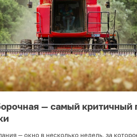
орочная — самый критичный 
ки
ания — окно в несколько недель, за которо