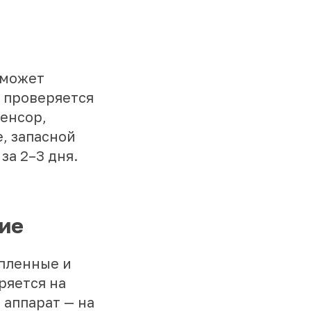
 может
р проверяется
енсор,
, запасной
за 2–3 дня.
ние
упленные и
ряется на
 аппарат — на