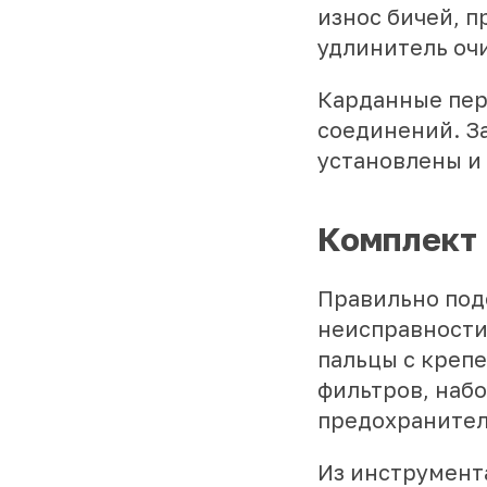
износ бичей, п
удлинитель оч
Карданные пер
соединений. З
установлены и
Комплект
Правильно под
неисправности
пальцы с креп
фильтров, наб
предохранител
Из инструмента