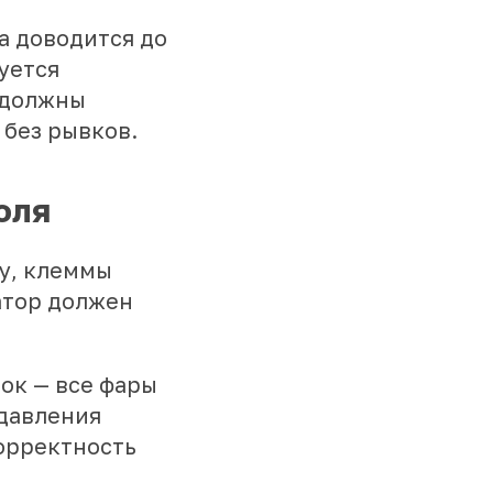
а доводится до
уется
 должны
 без рывков.
оля
у, клеммы
атор должен
ок — все фары
 давления
корректность