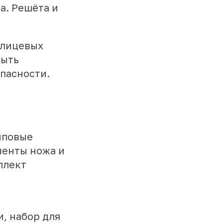
а. Решёта и
шлицевых
быть
пасности.
иповые
менты ножа и
плект
и, набор для