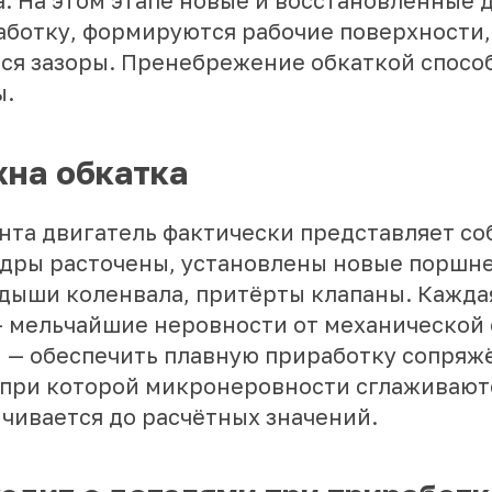
а. На этом этапе новые и восстановленные 
аботку, формируются рабочие поверхности,
ся зазоры. Пренебрежение обкаткой способ
ы.
на обкатка
нта двигатель фактически представляет со
ндры расточены, установлены новые поршне
дыши коленвала, притёрты клапаны. Кажда
 мельчайшие неровности от механической 
и — обеспечить плавную приработку сопря
 при которой микронеровности сглаживаютс
чивается до расчётных значений.