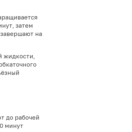
наращивается
инут, затем
 завершают на
й жидкости,
 обкаточного
ьёзный
т до рабочей
20 минут