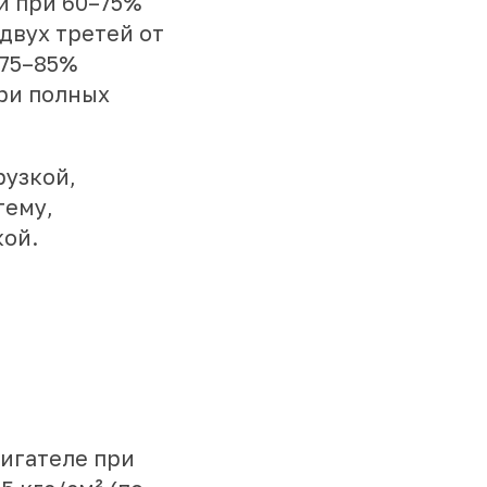
ки при 60–75%
 двух третей от
 75–85%
при полных
рузкой,
тему,
кой.
вигателе при