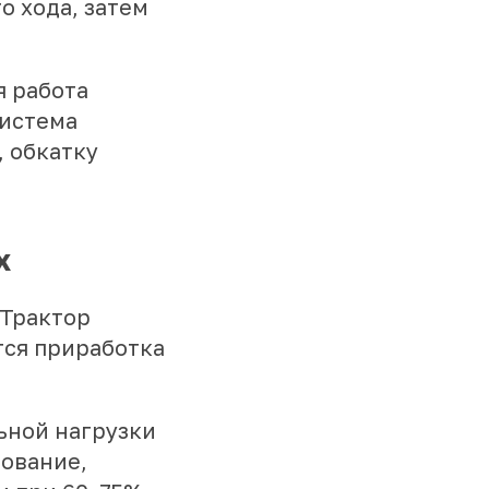
 хода, затем
я работа
система
 обкатку
х
 Трактор
тся приработка
ьной нагрузки
нование,