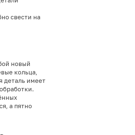
детали
но свести на
бой новый
вые кольца,
я деталь имеет
обработки.
жённых
я, а пятно