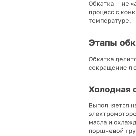
Обкатка — не «
процесс с кон
температуре.
Этапы обк
Обкатка делитс
сокращение лю
Холодная 
Выполняется н
электромоторо
масла и охлаж
поршневой гру