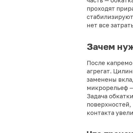
часть — обкатк
проходят прир
стабилизируют
нет все затрат
Зачем нуж
После капремо
агрегат. Цили
заменены вкла
микрорельеф —
Задача обкатк
поверхностей,
контакта увели