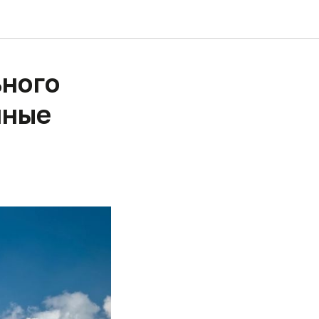
ьного
чные