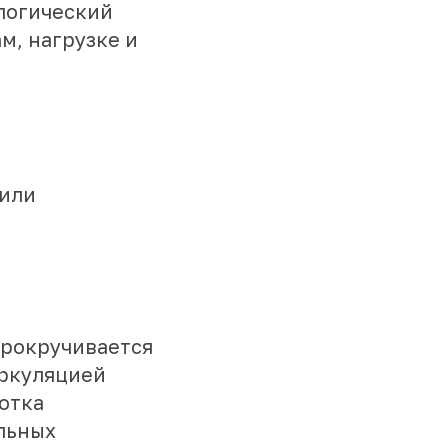
ологический
м, нагрузке и
 или
прокручивается
иркуляцией
отка
льных