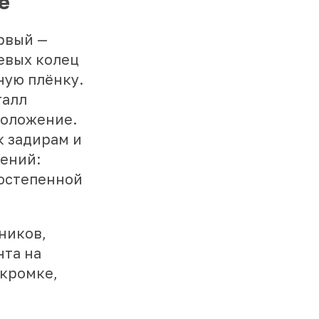
е
рвый —
евых колец
ную плёнку.
талл
положение.
к задирам и
ений:
остепенной
ников,
нта на
 кромке,