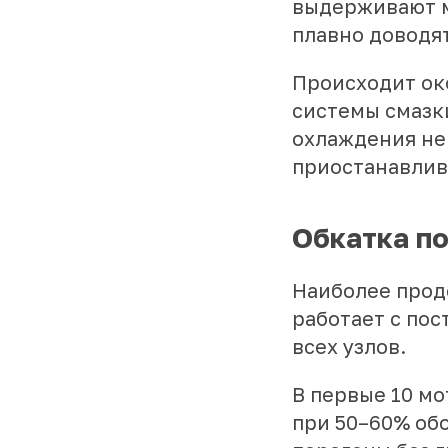
выдерживают м
плавно доводя
Происходит ок
системы смазки
охлаждения не
приостанавлив
Обкатка по
Наиболее продо
работает с по
всех узлов.
В первые 10 м
при 50–60% об